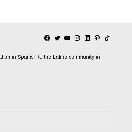
Facebook
Twitter
YouTube
Instagram
Linkedin
Pinterest
Tik
tok
ation in Spanish to the Latino community in