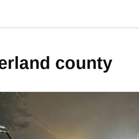
cia
tu apoyo
.
erland county
Donar