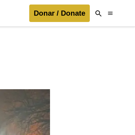
Donar / Donate
Open
Search