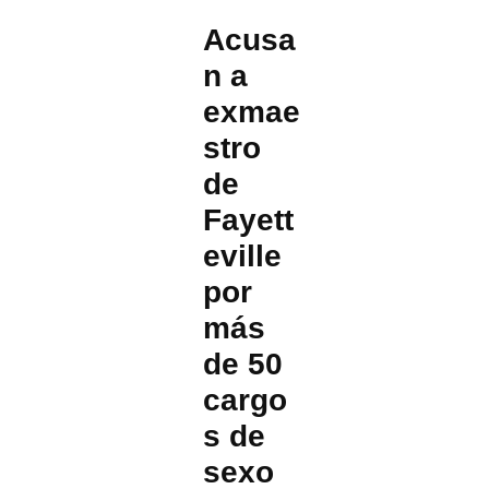
Acusa
n a
exmae
stro
de
Fayett
eville
por
más
de 50
cargo
s de
sexo