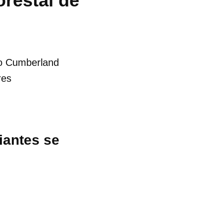
restal de
do Cumberland
res
iantes se