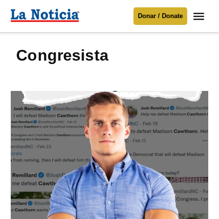
Saltar
Me
Donar / Donate
al
La
Noticia
contenido
congresista
Para mantenerte informado necesitamos
tu apoyo
.
Donar