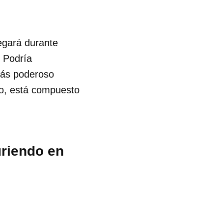
legará durante
. Podría
 más poderoso
co, está compuesto
uriendo en