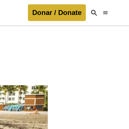
Donar / Donate
Open
Search