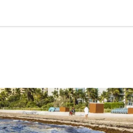
cia
tu apoyo
.
Donar