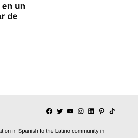
 en un
r de
Facebook
Twitter
YouTube
Instagram
Linkedin
Pinterest
Tik
tok
ation in Spanish to the Latino community in