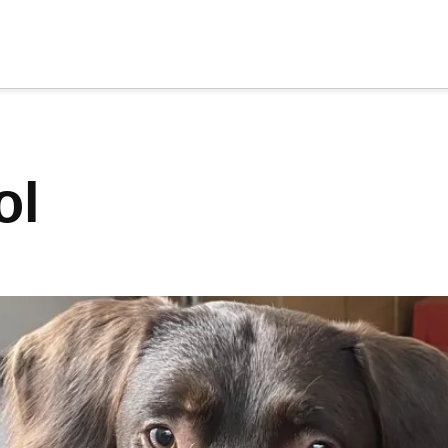
cia
tu apoyo
.
ol
Donar