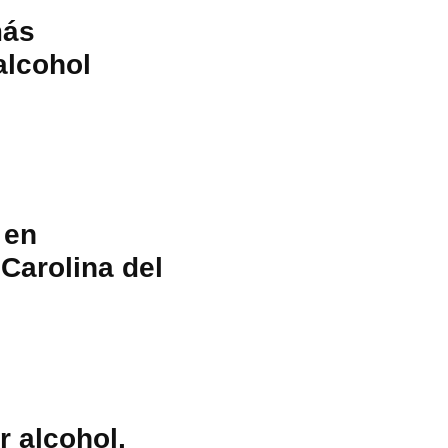
más
alcohol
 en
Carolina del
r alcohol,