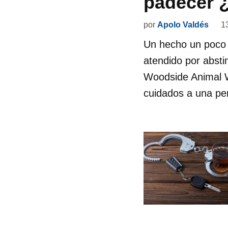
padecer ¿
por
Apolo Valdés
1
Un hecho un poco 
atendido por absti
Woodside Animal W
cuidados a una pe