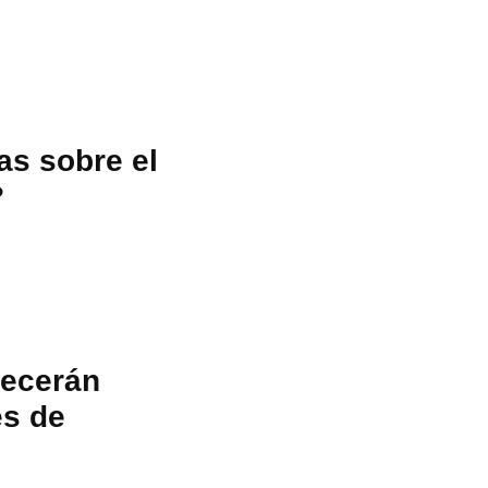
as sobre el
?
necerán
es de