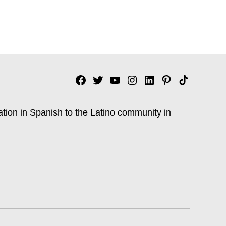
Facebook
Twitter
YouTube
Instagram
Linkedin
Pinterest
Tik
tok
ation in Spanish to the Latino community in