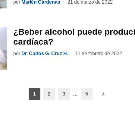
por
Marlén Cárdenas
21 de marzo de 2022
¿Beber alcohol puede producir
cardíaca?
por
Dr. Carlos G. Cruz H.
11 de febrero de 2022
ón
1
2
3
…
5