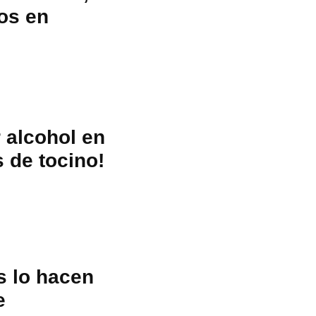
os en
r alcohol en
 de tocino!
s lo hacen
e