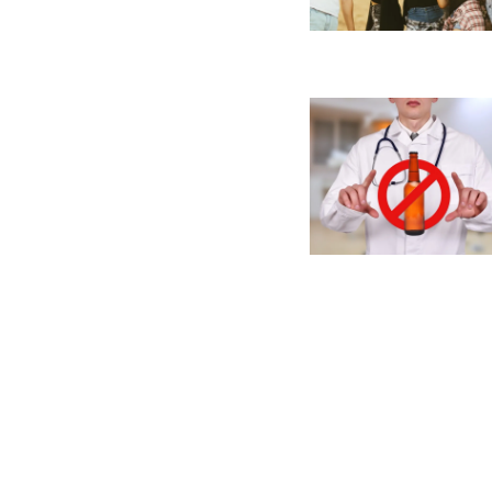
Paginaci
de
entradas