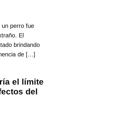
 un perro fue
traño. El
stado brindando
nencia de […]
ía el límite
fectos del