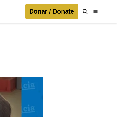
Donar / Donate
Open
Search