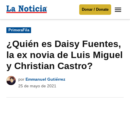
Saltar
Me
Donar / Donate
al
La
Noticia
contenido
Publicado
PrimeraFila
en
Para mantenerte informado necesitamos
tu apoyo
.
¿Quién es Daisy Fuentes,
Donar
la ex novia de Luis Miguel
y Christian Castro?
por
Emmanuel Gutiérrez
25 de mayo de 2021