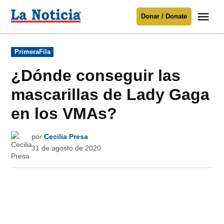
Saltar
Me
Donar / Donate
al
La
Noticia
contenido
Publicado
PrimeraFila
en
Para mantenerte informado necesitamos
tu apoyo
.
¿Dónde conseguir las
Donar
mascarillas de Lady Gaga
en los VMAs?
por
Cecilia Presa
31 de agosto de 2020