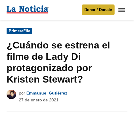
Saltar
Me
Donar / Donate
al
La
Noticia
contenido
Publicado
PrimeraFila
en
Para mantenerte informado necesitamos
tu apoyo
.
¿Cuándo se estrena el
Donar
filme de Lady Di
protagonizado por
Kristen Stewart?
por
Emmanuel Gutiérrez
27 de enero de 2021