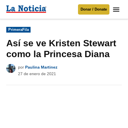
Saltar
Me
Donar / Donate
al
La
Noticia
contenido
Publicado
PrimeraFila
en
Para mantenerte informado necesitamos
tu apoyo
.
Así se ve Kristen Stewart
Donar
como la Princesa Diana
por
Paulina Martinez
27 de enero de 2021