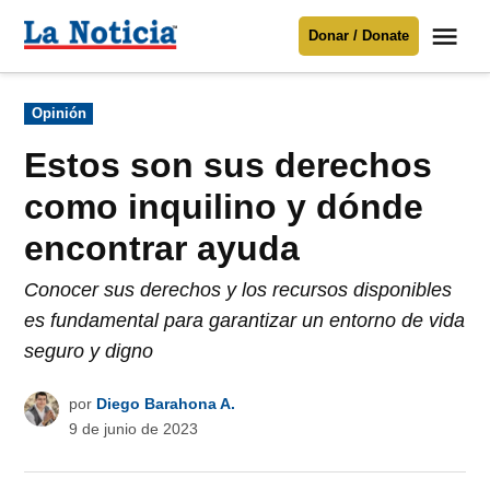
Saltar
Me
Donar / Donate
al
La
Noticia
contenido
Publicado
Opinión
en
Para mantenerte informado necesitamos
tu apoyo
.
Estos son sus derechos
Donar
como inquilino y dónde
encontrar ayuda
Conocer sus derechos y los recursos disponibles
es fundamental para garantizar un entorno de vida
seguro y digno
por
Diego Barahona A.
9 de junio de 2023