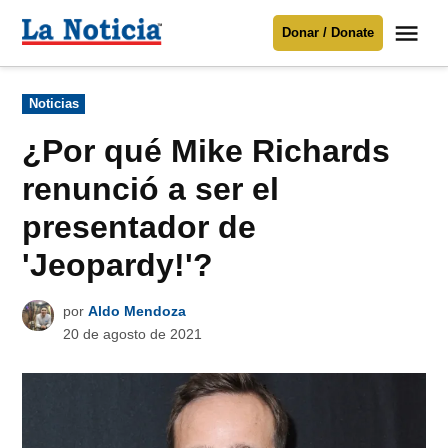
Saltar
Me
Donar / Donate
al
La
Noticia
contenido
Publicado
Noticias
en
Para mantenerte informado necesitamos
tu apoyo
.
¿Por qué Mike Richards
Donar
renunció a ser el
presentador de
'Jeopardy!'?
por
Aldo Mendoza
20 de agosto de 2021