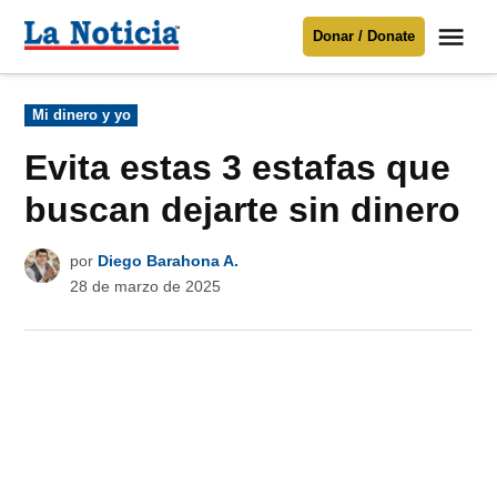
Saltar
Me
Donar / Donate
al
La
Noticia
contenido
Publicado
Mi dinero y yo
en
Para mantenerte informado necesitamos
tu apoyo
.
Evita estas 3 estafas que
Donar
buscan dejarte sin dinero
por
Diego Barahona A.
28 de marzo de 2025