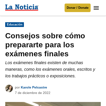
Saltar
Me
Donar / Donate
al
La
Noticia
contenido
Publicado
Educación
en
Para mantenerte informado necesitamos
tu apoyo
.
Consejos sobre cómo
Donar
prepararte para los
exámenes finales
Los exámenes finales existen de muchas
maneras, como los exámenes orales, escritos y
los trabajos prácticos o exposiciones.
por
Karole Pelcastre
7 de diciembre de 2022