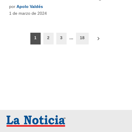
por
Apolo Valdés
1 de marzo de 2024
Paginación
1
2
3
…
18
de
entradas