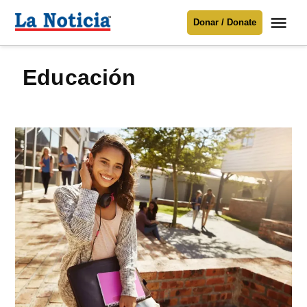
Saltar
Me
Donar / Donate
al
La
Noticia
contenido
Educación
Para mantenerte informado necesitamos
tu apoyo
.
Donar