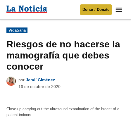
Saltar
Me
Donar / Donate
al
La
Noticia
contenido
Publicado
VidaSana
en
Para mantenerte informado necesitamos
tu apoyo
.
Riesgos de no hacerse la
Donar
mamografía que debes
conocer
por
Jeralí Giménez
16 de octubre de 2020
Close-up carrying out the ultrasound examination of the breast of a
patient indoors