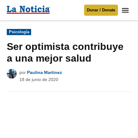
Saltar
Me
Donar / Donate
al
La
Noticia
contenido
Publicado
Psicología
en
Para mantenerte informado necesitamos
tu apoyo
.
Ser optimista contribuye
Donar
a una mejor salud
por
Paulina Martinez
18 de junio de 2020