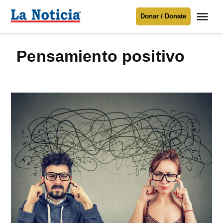
Saltar
Me
Donar / Donate
al
La
Noticia
contenido
pensamiento positivo
Para mantenerte informado necesitamos
tu apoyo
.
Donar