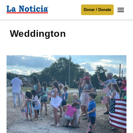
Saltar
Me
Donar / Donate
al
La
Noticia
contenido
Weddington
Para mantenerte informado necesitamos
tu apoyo
.
Donar