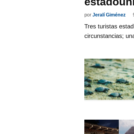
estadoun
por
Jeralí Giménez
Tres turistas est
circunstancias; un