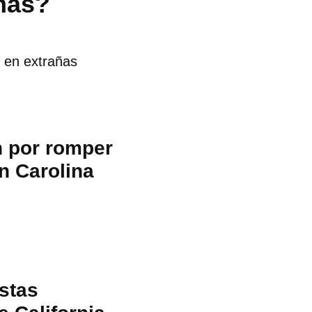
mas?
 en extrañas
n por romper
n Carolina
stas