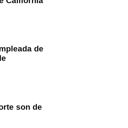
e California
empleada de
de
orte son de