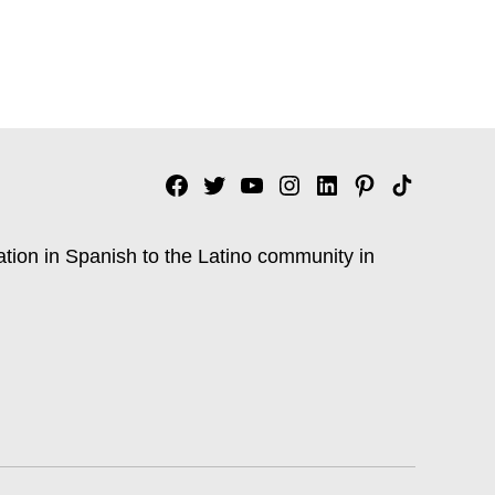
Facebook
Twitter
YouTube
Instagram
Linkedin
Pinterest
Tik
tok
ation in Spanish to the Latino community in