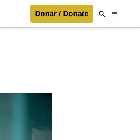
Donar / Donate
Open
Search