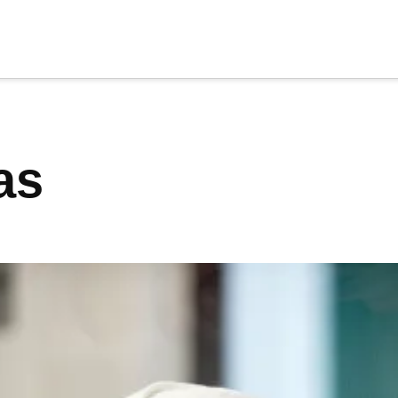
cia
tu apoyo
.
tas
Donar