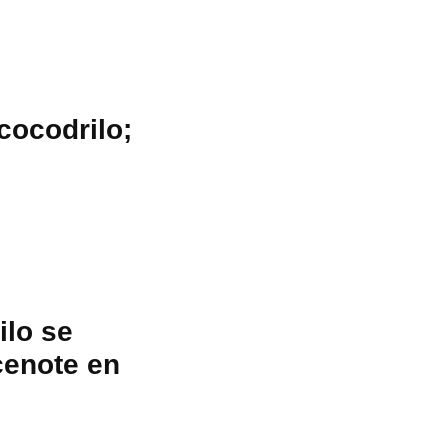
cocodrilo;
ilo se
cenote en