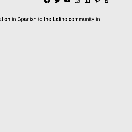
Facebook
Twitter
YouTube
Instagram
Linkedin
Pinterest
Tik
tok
ation in Spanish to the Latino community in