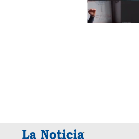
Paginaci
de
entradas