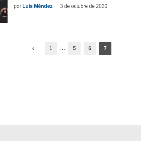
por
Luis Méndez
3 de octubre de 2020
ón
1
…
5
6
7