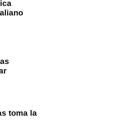
ica
aliano
ras
ar
as toma la