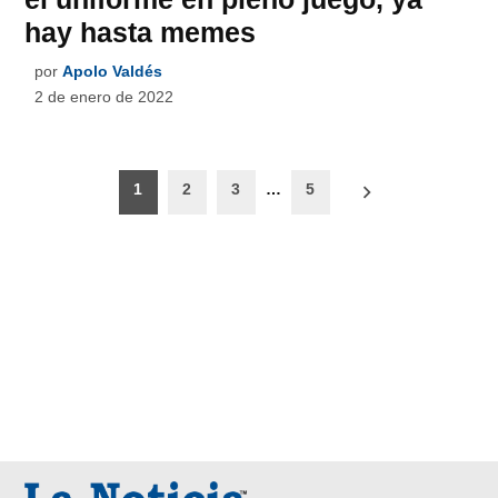
hay hasta memes
por
Apolo Valdés
2 de enero de 2022
Paginación
1
2
3
…
5
de
entradas