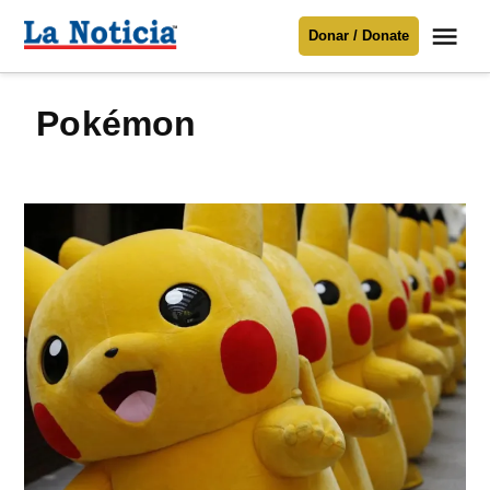
Saltar
Me
Donar / Donate
al
La
Noticia
contenido
Pokémon
Para mantenerte informado necesitamos
tu apoyo
.
Donar