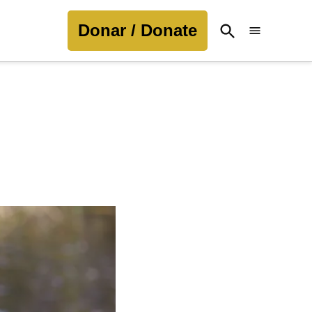
Donar / Donate
Open
Search