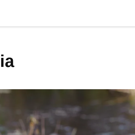
cia
tu apoyo
.
ia
Donar