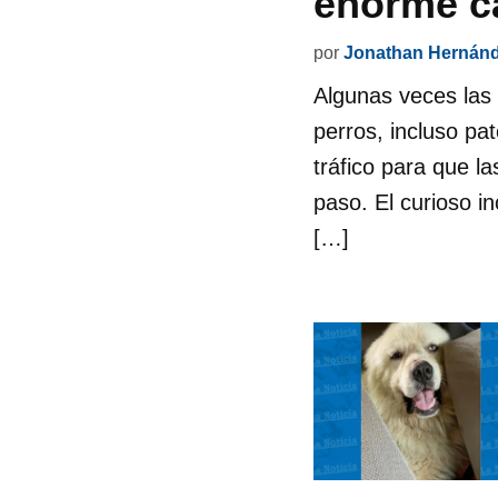
enorme ca
por
Jonathan Hernán
Algunas veces las 
perros, incluso pa
tráfico para que l
paso. El curioso i
[…]