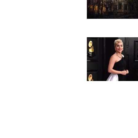
Paginaci
de
entradas