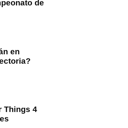
ampeonato de
án en
ectoria?
r Things 4
nes