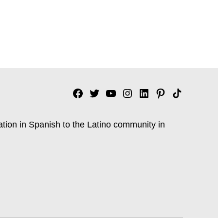
Facebook
Twitter
YouTube
Instagram
Linkedin
Pinterest
Tik
tok
ation in Spanish to the Latino community in