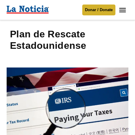
Saltar
Me
Donar / Donate
al
La
Noticia
contenido
Plan de Rescate
Para mantenerte informado necesitamos
tu apoyo
.
Estadounidense
Donar