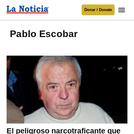
Saltar
Me
Donar / Donate
al
La
Noticia
contenido
Pablo Escobar
Para mantenerte informado necesitamos
tu apoyo
.
Donar
El peligroso narcotraficante que