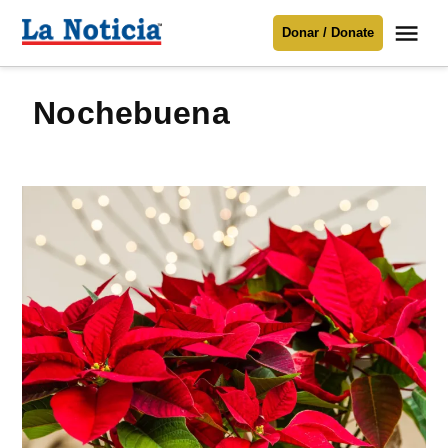
Saltar
Me
Donar / Donate
al
La
Noticia
contenido
Nochebuena
Para mantenerte informado necesitamos
tu apoyo
.
Donar