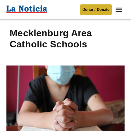
Saltar
Me
Donar / Donate
al
La
Noticia
contenido
Mecklenburg Area
Para mantenerte informado necesitamos
tu apoyo
.
Catholic Schools
Donar