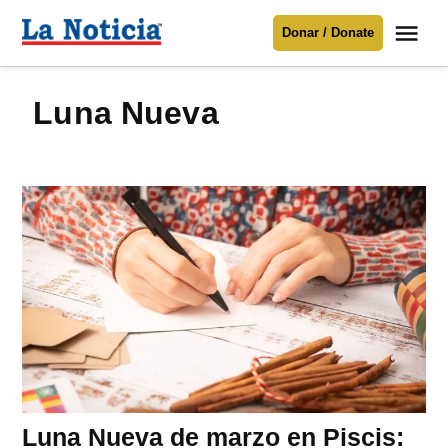
Saltar
Me
Donar / Donate
al
La
Noticia
contenido
Luna Nueva
Para mantenerte informado necesitamos
tu apoyo
.
Donar
Luna Nueva de marzo en Piscis: