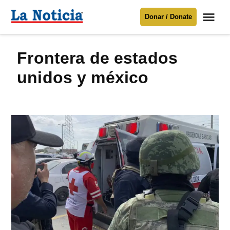
Saltar
Me
Donar / Donate
al
La
Noticia
contenido
frontera de estados
Para mantenerte informado necesitamos
tu apoyo
.
unidos y méxico
Donar