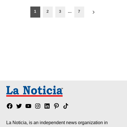
Paginación
1
2
3
…
7
de
entradas
Facebook
Twitter
YouTube
Instagram
Linkedin
Pinterest
Tik
tok
La Noticia, is an independent news organization in