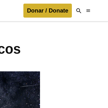
Donar / Donate
Open
Search
cos