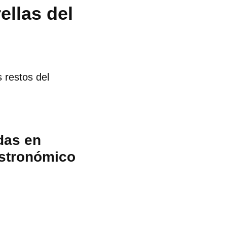
ellas del
s restos del
das en
 astronómico