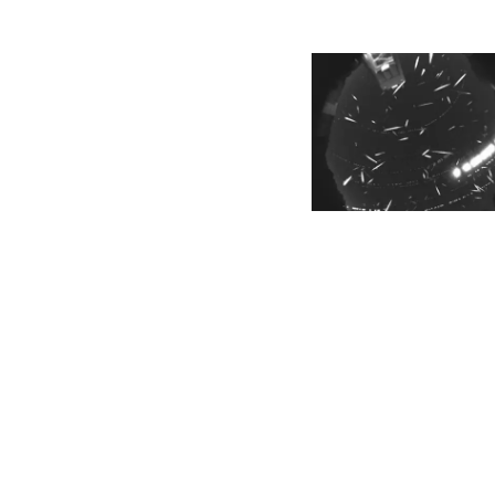
Paginaci
de
entradas