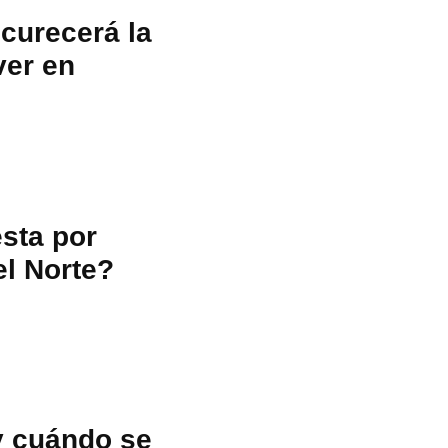
scurecerá la
ver en
sta por
el Norte?
y cuándo se