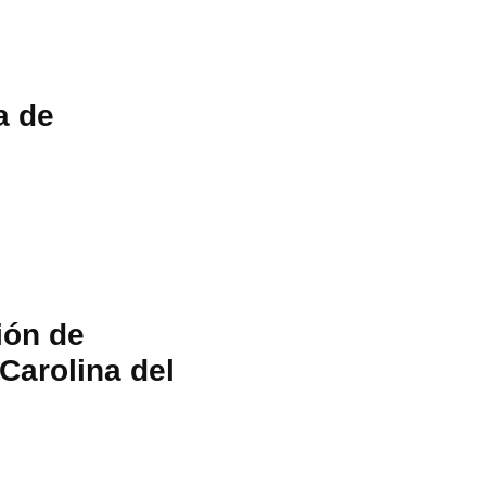
a de
ión de
Carolina del