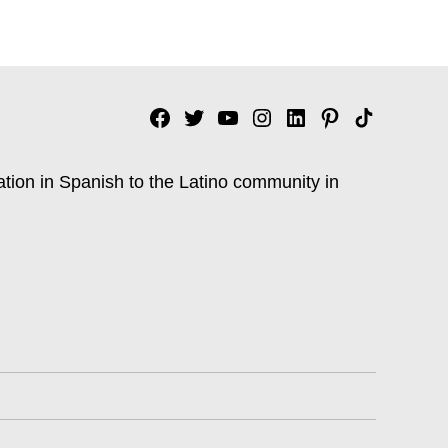
Facebook
Twitter
YouTube
Instagram
Linkedin
Pinterest
Tik
tok
ation in Spanish to the Latino community in