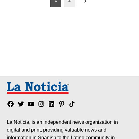
1
2
de
entradas
Facebook
Twitter
YouTube
Instagram
Linkedin
Pinterest
Tik
tok
La Noticia, is an independent news organization in
digital and print, providing valuable news and
information in Spanish to the Latino community in