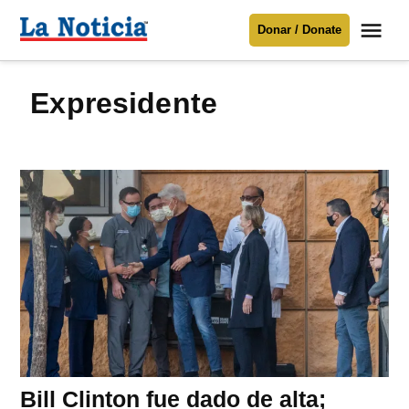
Saltar
Me
Donar / Donate
al
La
Noticia
contenido
Expresidente
Para mantenerte informado necesitamos
tu apoyo
.
Donar
Bill Clinton fue dado de alta;