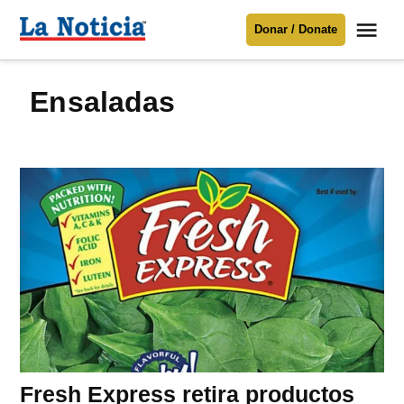
Saltar
Me
Donar / Donate
al
La
Noticia
contenido
ensaladas
Para mantenerte informado necesitamos
tu apoyo
.
Donar
Fresh Express retira productos