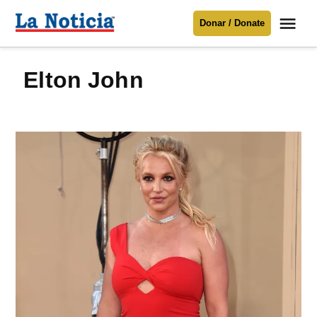
Saltar
Me
Donar / Donate
al
La
Noticia
contenido
Elton John
Para mantenerte informado necesitamos
tu apoyo
.
Donar