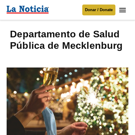
Saltar
Me
Donar / Donate
al
La
Noticia
contenido
Departamento de Salud
Para mantenerte informado necesitamos
tu apoyo
.
Pública de Mecklenburg
Donar