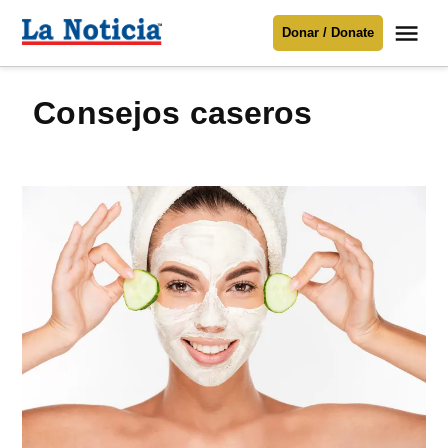
Saltar
Me
Donar / Donate
al
La
Noticia
contenido
consejos caseros
Para mantenerte informado necesitamos
tu apoyo
.
Donar