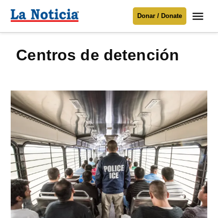
Saltar
Me
Donar / Donate
al
La
Noticia
contenido
centros de detención
Para mantenerte informado necesitamos
tu apoyo
.
Donar