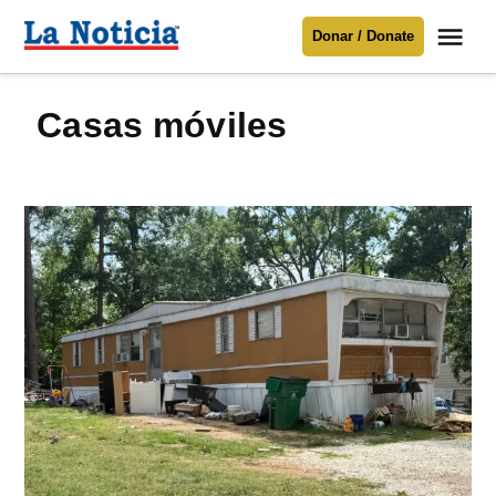
Saltar
Me
Donar / Donate
al
La
Noticia
contenido
casas móviles
Para mantenerte informado necesitamos
tu apoyo
.
Donar