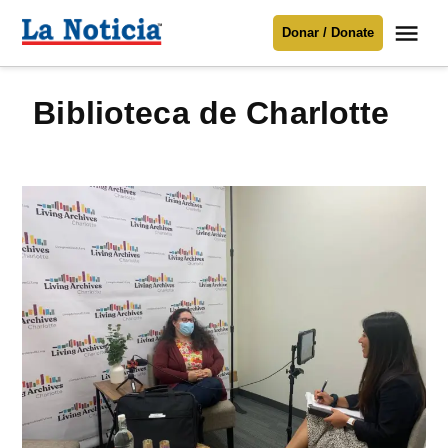
Saltar
Me
Donar / Donate
al
La
Noticia
contenido
Biblioteca de Charlotte
Para mantenerte informado necesitamos
tu apoyo
.
Donar