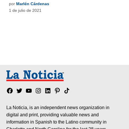
por
Marlén Cárdenas
1 de julio de 2021
Facebook
Twitter
YouTube
Instagram
Linkedin
Pinterest
Tik
tok
La Noticia, is an independent news organization in
digital and print, providing valuable news and
information in Spanish to the Latino community in
Charlotte and North Carolina for the last 28 years.