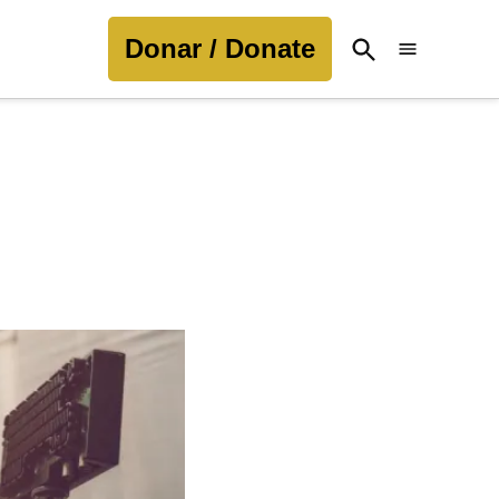
Donar / Donate
Open
Search