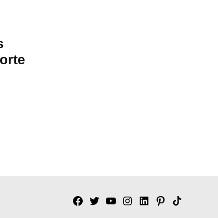
s
orte
Facebook
Twitter
YouTube
Instagram
Linkedin
Pinterest
Tik