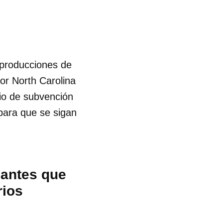
 producciones de
or North Carolina
dio de subvención
para que se sigan
iantes que
rios