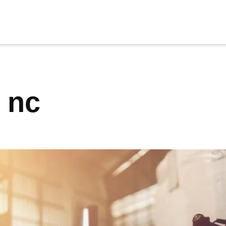
cia
tu apoyo
.
s nc
Donar