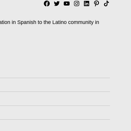
Facebook
Twitter
YouTube
Instagram
Linkedin
Pinterest
Tik
tok
ation in Spanish to the Latino community in