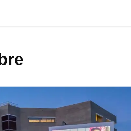
cia
tu apoyo
.
ibre
Donar