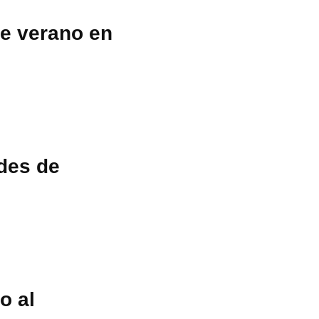
te verano en
des de
o al