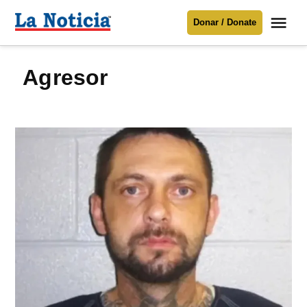
Saltar
Me
Donar / Donate
al
La
Noticia
contenido
agresor
Para mantenerte informado necesitamos
tu apoyo
.
Donar