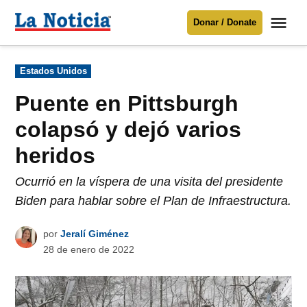
Saltar
Me
Donar / Donate
al
La
Noticia
contenido
Publicado
Estados Unidos
en
Para mantenerte informado necesitamos
tu apoyo
.
Puente en Pittsburgh
Donar
colapsó y dejó varios
heridos
Ocurrió en la víspera de una visita del presidente
Biden para hablar sobre el Plan de Infraestructura.
por
Jeralí Giménez
28 de enero de 2022