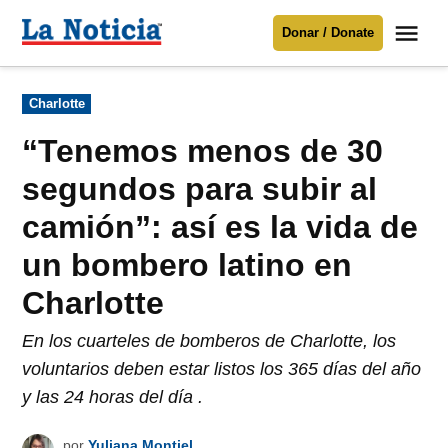
Saltar
Me
Donar / Donate
al
La
Noticia
contenido
Publicado
Charlotte
en
Para mantenerte informado necesitamos
tu apoyo
.
“Tenemos menos de 30
Donar
segundos para subir al
camión”: así es la vida de
un bombero latino en
Charlotte
En los cuarteles de bomberos de Charlotte, los
voluntarios deben estar listos los 365 días del año
y las 24 horas del día .
por
Yuliana Montiel