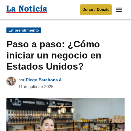
Saltar
Me
Donar / Donate
al
La
Noticia
contenido
Publicado
Emprendimiento
en
Para mantenerte informado necesitamos
tu apoyo
.
Paso a paso: ¿Cómo
Donar
iniciar un negocio en
Estados Unidos?
por
Diego Barahona A.
11 de julio de 2025