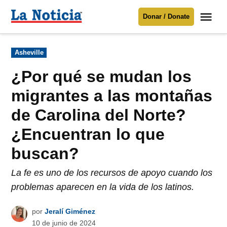
Saltar
Me
Donar / Donate
al
La
Noticia
contenido
Publicado
Asheville
en
Para mantenerte informado necesitamos
tu apoyo
.
¿Por qué se mudan los
Donar
migrantes a las montañas
de Carolina del Norte?
¿Encuentran lo que
buscan?
La fe es uno de los recursos de apoyo cuando los
problemas aparecen en la vida de los latinos.
por
Jeralí Giménez
10 de junio de 2024