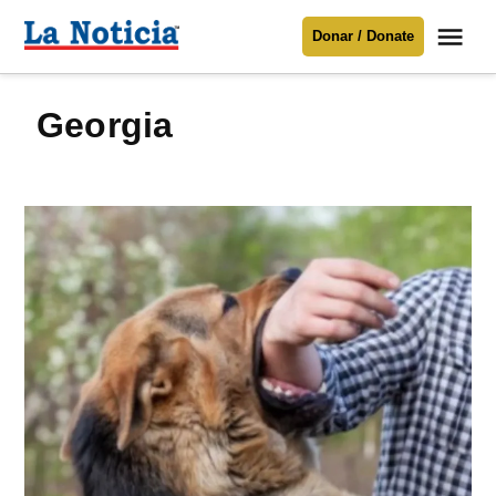
Saltar
Me
Donar / Donate
al
La
Noticia
contenido
Georgia
Para mantenerte informado necesitamos
tu apoyo
.
Donar