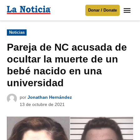
Saltar
Me
Donar / Donate
al
La
Noticia
contenido
Publicado
Noticias
en
Para mantenerte informado necesitamos
tu apoyo
.
Pareja de NC acusada de
Donar
ocultar la muerte de un
bebé nacido en una
universidad
por
Jonathan Hernández
13 de octubre de 2021