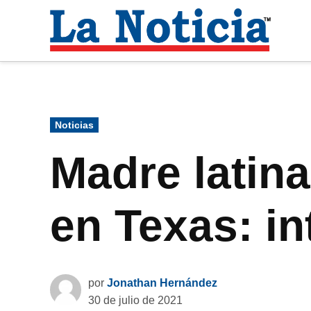
Saltar
al
La
contenido
Noti
Para mantenerte informado necesitamos
Publicado
Noticias
en
Madre latina
en Texas: in
por
Jonathan Hernández
30 de julio de 2021