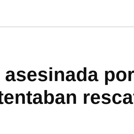
cia
tu apoyo
.
Donar
 asesinada por 
tentaban resca