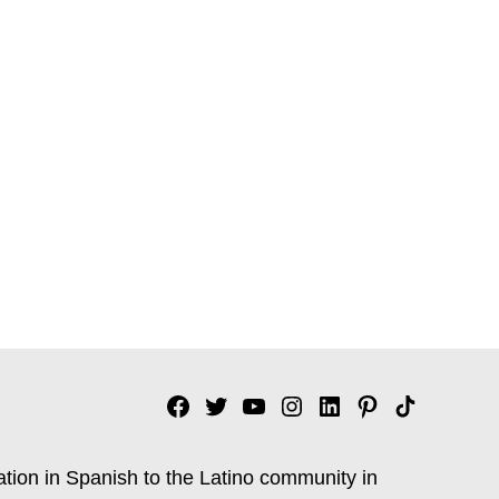
Facebook
Twitter
YouTube
Instagram
Linkedin
Pinterest
Tik
tok
ation in Spanish to the Latino community in