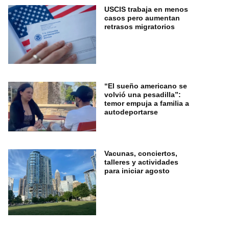
USCIS trabaja en menos
casos pero aumentan
retrasos migratorios
“El sueño americano se
volvió una pesadilla”:
temor empuja a familia a
autodeportarse
Vacunas, conciertos,
talleres y actividades
para iniciar agosto