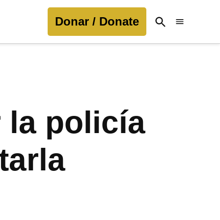
Donar / Donate
Open
Search
la policía
tarla