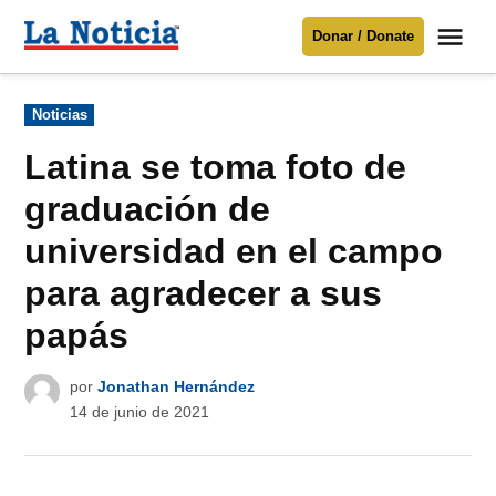
Saltar
Me
Donar / Donate
al
La
Noticia
contenido
Publicado
Noticias
en
Para mantenerte informado necesitamos
tu apoyo
.
Latina se toma foto de
Donar
graduación de
universidad en el campo
para agradecer a sus
papás
por
Jonathan Hernández
14 de junio de 2021