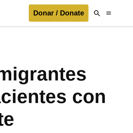
Donar / Donate
Open
Search
nmigrantes
acientes con
te