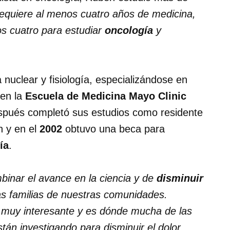
requiere al menos cuatro años de medicina,
os cuatro para estudiar
oncología
y
 nuclear y fisiología, especializándose en
 en la
Escuela de Medicina Mayo Clinic
spués completó sus estudios como residente
n y en el
2002
obtuvo una beca para
ía
.
binar el avance en la ciencia y de
disminuir
as familias de nuestras comunidades.
 muy interesante y es dónde mucha de las
tán investigando para disminuir el dolor,