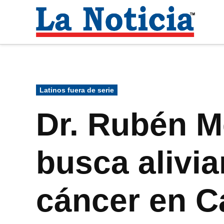
Saltar
al
La
contenido
Noti
Para mantenerte informado necesitamos
Publicado
Latinos fuera de serie
en
Dr. Rubén M
busca alivia
cáncer en Ca