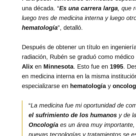
una década. “
Es una carrera larga
, que 
luego tres de medicina interna y luego otr
hematología
”, detalló.
Después de obtener un título en ingeniería
radiación, Rubén se graduó como médico
Alix
en
Minnesota
. Esto fue en
1995
. De
en medicina interna en la misma institució
especializarse en
hematología
y
oncolog
“
La medicina fue mi oportunidad de com
el sufrimiento de los humanos
y de l
Oncología
es un área muy importante,
nuevas tecnologías y tratamientos se es