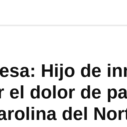
cia
tu apoyo
.
Donar
esa: Hijo de i
r el dolor de p
rolina del Nor